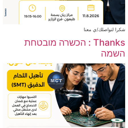
شكرا لتواصلك/ي معنا
Thanks : הכשרה מובטחת
השמה