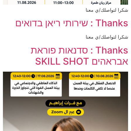
شكرا لتواصلك/ي معنا
Thanks : שירותי ריאן בדואים
شكرا لتواصلك/ي معنا
Thanks : סדנאות פוראת
אבראהים SKILL SHOT