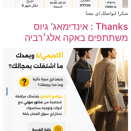
شكرا لتواصلك/ي معنا
Thanks : אינדימאג’ גיוס
משתתפים באקה אלג׳רביה