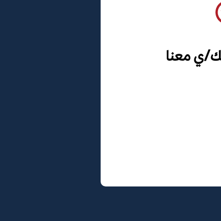
ك/ي معنا