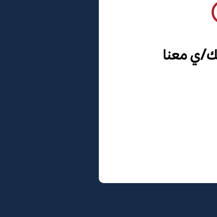
ك/ي معنا