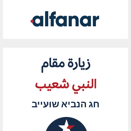
زيارة مقام
النبي شعيب
חג הנביא שוּעייב