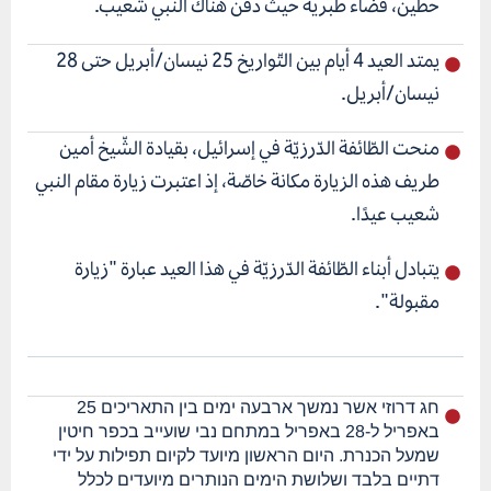
حطين، قضاء طبرية حيث دفن هناك النبي شعيب.
يمتد العيد 4 أيام بين التّواريخ 25 نيسان/أبريل حتى 28
نيسان/أبريل.
منحت الطّائفة الدّرزيّة في إسرائيل، بقيادة الشّيخ أمين
طريف هذه الزيارة مكانة خاصّة، إذ اعتبرت زيارة مقام النبي
شعيب عيدًا.
يتبادل أبناء الطّائفة الدّرزيّة في هذا العيد عبارة "زيارة
مقبولة".
חג דרוזי אשר נמשך ארבעה ימים בין התאריכים 25
באפריל ל-28 באפריל במתחם נבי שועייב בכפר חיטין
שמעל הכנרת. היום הראשון מיועד לקיום תפילות על ידי
דתיים בלבד ושלושת הימים הנותרים מיועדים לכלל